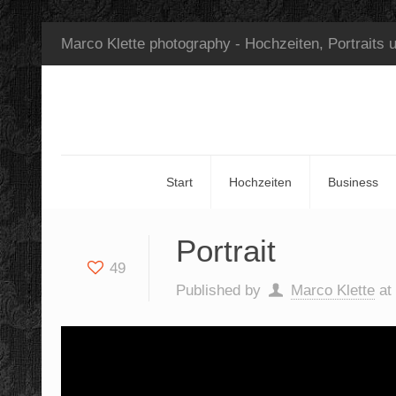
Marco Klette photography - Hochzeiten, Portraits 
Start
Hochzeiten
Business
Portrait
49
Published by
Marco Klette
at