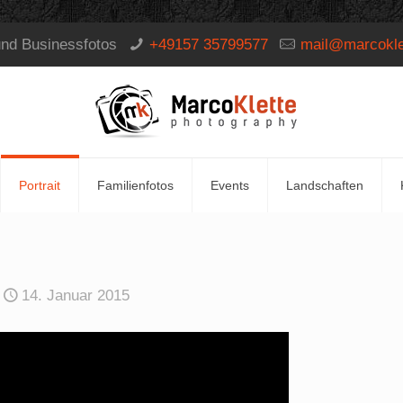
und Businessfotos
+49157 35799577
mail@marcokle
Portrait
Familienfotos
Events
Landschaften
14. Januar 2015